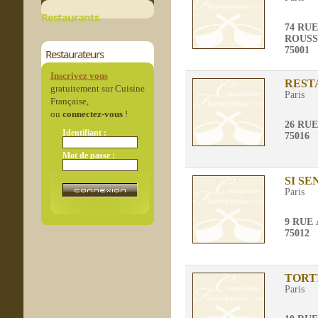
Restaurants
74 RU
ROUS
75001
Restaurateurs
Inscrivez vous
REST
gratuitement sur Cuisine
Paris
Française,
ou
connectez-vous
!
26 RU
Identifiant :
75016
Mot de passe :
SI SE
Paris
9 RUE
75012
TORT
Paris