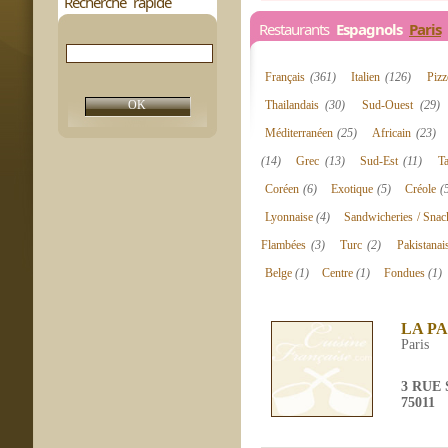
Recherche rapide
Restaurants
Espagnols
Paris
2
Français
(361)
Italien
(126)
Pizz
Thailandais
(30)
Sud-Ouest
(29)
Méditerranéen
(25)
Africain
(23)
(14)
Grec
(13)
Sud-Est
(11)
T
Coréen
(6)
Exotique
(5)
Créole
(
Lyonnaise
(4)
Sandwicheries / Sna
Flambées
(3)
Turc
(2)
Pakistana
Belge
(1)
Centre
(1)
Fondues
(1)
LA P
Paris
3 RUE
75011