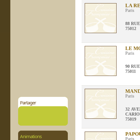
LA R
Paris
88 RUE
75012
LE M
Paris
90 RU
75011
MAN
Paris
Partager
32 AV
CARIO
75019
PAPO
Animations
Paris