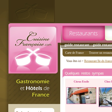
guide restaurant : guide restaur
Carte de France
Trouver un restaur
Vous êtes ici >
Restaurant Ile-de-franc
Quelques restos sympas
Citrus Etoile
Chez 