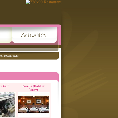
ion restaurateur
th Café
Baretto (Hôtel de
Vigny)