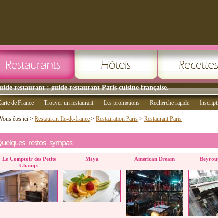
uide restaurant : guide restaurant Paris cuisine française.
arte de France
Trouver un restaurant
Les promotions
Recherche rapide
Inscript
Vous êtes ici >
Restaurant Ile-de-france
>
Restauration Paris
>
Restaurant Paris
Quelques restos sympas
Le Comptoir des Petits
Maya
American Dream
Beyrou
Champs