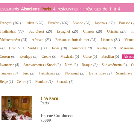
estaurants
Alsaciens
Paris
4 restaurants : : résultats de 1 à 4
Français
(361)
Italien
(126)
Pizzéria
(106)
Viande
(98)
Japonais
(68)
Poissons
Thailandais
(30)
Sud-Ouest
(29)
Espagnol
(29)
Chinois
(28)
Oriental
(27)
F
Méditerranéen
(25)
Africain
(23)
Poisson et fruit de mer
(23)
Libanais
(21)
Vietn
14)
Grec
(13)
Sud-Est
(11)
Tapas
(10)
Américain
(9)
Asiatique
(9)
Marocai
Coréen
(6)
Exotique
(5)
Créole
(5)
Mexicain
(5)
Corse
(5)
Brésilien
(5)
Alsaci
Lyonnaise
(4)
Sandwicheries / Snack
(3)
Nord
(3)
Basque
(3)
Sud américain
(3)
C
Flambées
(3)
Turc
(2)
Pakistanais
(2)
Normand
(2)
De la Loire
(2)
Scandinave
Belge
(1)
Centre
(1)
Fondues
(1)
Pierrade
(1)
L'Alsaco
Paris
10, rue Condorcet
75009