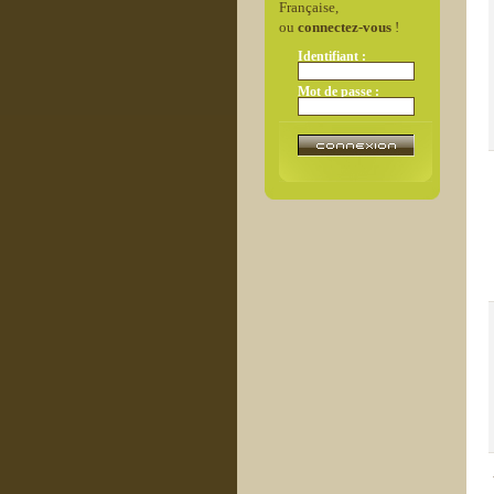
Française,
ou
connectez-vous
!
Identifiant :
Mot de passe :