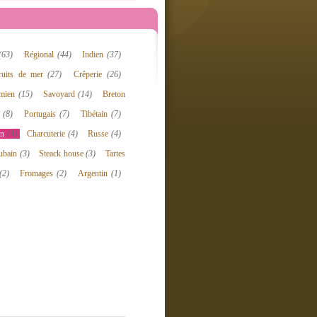
(63)
Régional
(44)
Indien
(37)
ruits de mer
(27)
Crêperie
(26)
amien
(15)
Savoyard
(14)
Breton
n
(8)
Portugais
(7)
Tibétain
(7)
en
(4)
Charcuterie
(4)
Russe
(4)
ubain
(3)
Steack house
(3)
Tartes
(2)
Fromages
(2)
Argentin
(1)