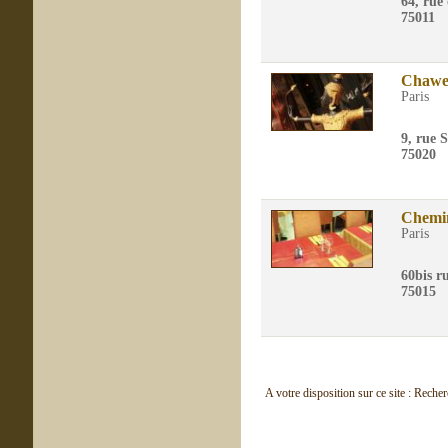
64, rue
75011
Chawe
Paris
9, rue 
75020
Chemi
Paris
60bis r
75015
A votre disposition sur ce site : Reche