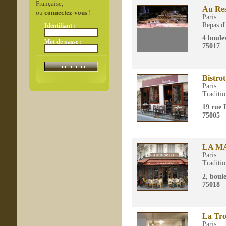
Française,
Au Res
ou
connectez-vous
!
Paris
Repas d'
Identifiant :
4 boule
Mot de passe :
75017
Bistro
Paris
Traditio
19 rue 
75005
LA M
Paris
Traditio
2, boul
75018
La Tro
Paris