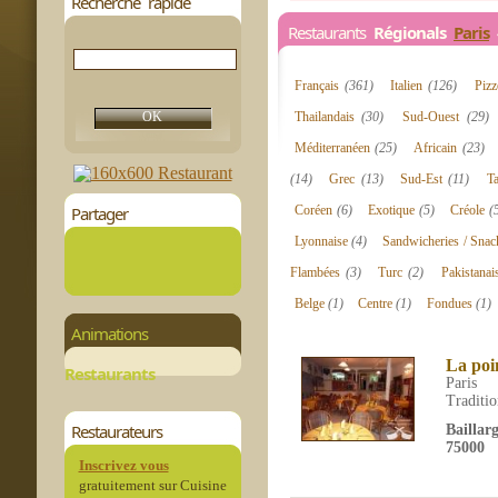
Recherche rapide
Restaurants
Régionals
Paris
4
Français
(361)
Italien
(126)
Pizz
Thailandais
(30)
Sud-Ouest
(29)
Méditerranéen
(25)
Africain
(23)
(14)
Grec
(13)
Sud-Est
(11)
T
Partager
Coréen
(6)
Exotique
(5)
Créole
(
Lyonnaise
(4)
Sandwicheries / Sna
Flambées
(3)
Turc
(2)
Pakistana
Belge
(1)
Centre
(1)
Fondues
(1)
Animations
La poi
Restaurants
Paris
Traditio
Restaurateurs
Baillar
75000
Inscrivez vous
gratuitement sur Cuisine