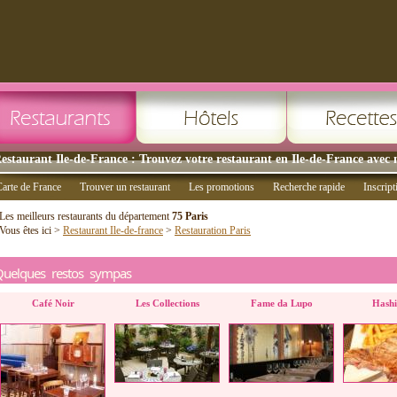
estaurant Ile-de-France : Trouvez votre restaurant en Ile-de-France avec 
arte de France
Trouver un restaurant
Les promotions
Recherche rapide
Inscript
Les meilleurs restaurants du département
75 Paris
Vous êtes ici >
Restaurant Ile-de-france
>
Restauration Paris
Quelques restos sympas
Café Noir
Les Collections
Fame da Lupo
Hash