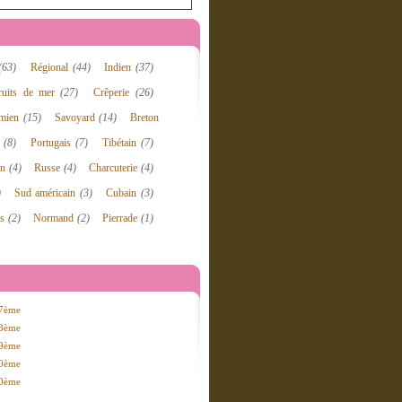
(63)
Régional
(44)
Indien
(37)
ruits de mer
(27)
Crêperie
(26)
amien
(15)
Savoyard
(14)
Breton
n
(8)
Portugais
(7)
Tibétain
(7)
en
(4)
Russe
(4)
Charcuterie
(4)
)
Sud américain
(3)
Cubain
(3)
es
(2)
Normand
(2)
Pierrade
(1)
17ème
18ème
19ème
20ème
30ème