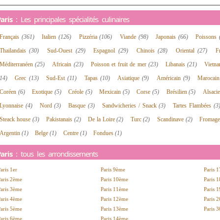
aris
: Les principales spécialités culinaires
Français
(361)
Italien
(126)
Pizzéria
(106)
Viande
(98)
Japonais
(66)
Poissons
Thailandais
(30)
Sud-Ouest
(29)
Espagnol
(29)
Chinois
(28)
Oriental
(27)
F
Méditerranéen
(25)
Africain
(23)
Poisson et fruit de mer
(23)
Libanais
(21)
Vietn
14)
Grec
(13)
Sud-Est
(11)
Tapas
(10)
Asiatique
(9)
Américain
(9)
Marocai
Coréen
(6)
Exotique
(5)
Créole
(5)
Mexicain
(5)
Corse
(5)
Brésilien
(5)
Alsaci
Lyonnaise
(4)
Nord
(3)
Basque
(3)
Sandwicheries / Snack
(3)
Tartes Flambées
(3
Steack house
(3)
Pakistanais
(2)
De la Loire
(2)
Turc
(2)
Scandinave
(2)
Fromag
Argentin
(1)
Belge
(1)
Centre
(1)
Fondues
(1)
aris
: tous les arrondissements
aris 1er
Paris 9ème
Paris 
aris 2ème
Paris 10ème
Paris 
aris 3ème
Paris 11ème
Paris 
aris 4ème
Paris 12ème
Paris 
aris 5ème
Paris 13ème
Paris 
aris 6ème
Paris 14ème