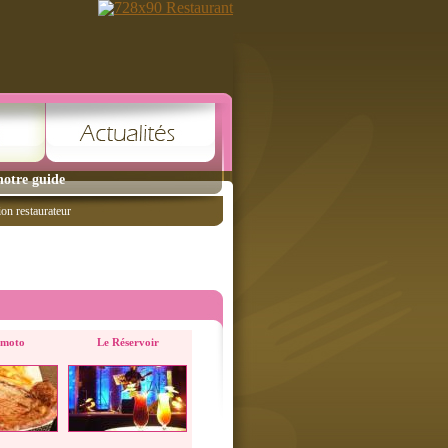
notre guide
ion restaurateur
imoto
Le Réservoir