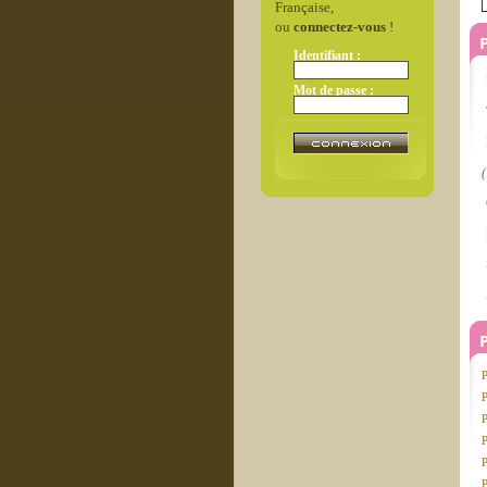
Française,
ou
connectez-vous
!
P
Identifiant :
Mot de passe :
(
P
P
P
P
P
P
P