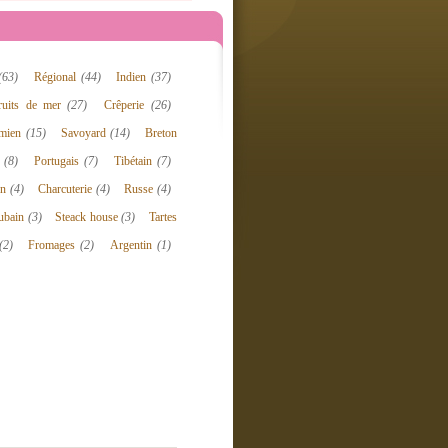
(63)
Régional
(44)
Indien
(37)
ruits de mer
(27)
Crêperie
(26)
amien
(15)
Savoyard
(14)
Breton
n
(8)
Portugais
(7)
Tibétain
(7)
en
(4)
Charcuterie
(4)
Russe
(4)
ubain
(3)
Steack house
(3)
Tartes
(2)
Fromages
(2)
Argentin
(1)