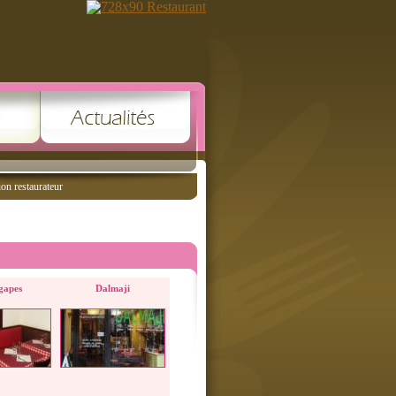
ion restaurateur
gapes
Dalmaji