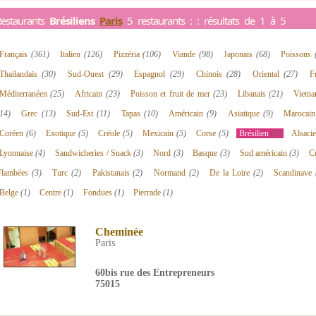
estaurants
Brésiliens
Paris
5 restaurants : : résultats de 1 à 5
Français
(361)
Italien
(126)
Pizzéria
(106)
Viande
(98)
Japonais
(68)
Poissons
Thailandais
(30)
Sud-Ouest
(29)
Espagnol
(29)
Chinois
(28)
Oriental
(27)
F
Méditerranéen
(25)
Africain
(23)
Poisson et fruit de mer
(23)
Libanais
(21)
Vietn
14)
Grec
(13)
Sud-Est
(11)
Tapas
(10)
Américain
(9)
Asiatique
(9)
Marocai
Coréen
(6)
Exotique
(5)
Créole
(5)
Mexicain
(5)
Corse
(5)
Brésilien
(5)
Alsaci
Lyonnaise
(4)
Sandwicheries / Snack
(3)
Nord
(3)
Basque
(3)
Sud américain
(3)
C
Flambées
(3)
Turc
(2)
Pakistanais
(2)
Normand
(2)
De la Loire
(2)
Scandinave
Belge
(1)
Centre
(1)
Fondues
(1)
Pierrade
(1)
Cheminée
Paris
60bis rue des Entrepreneurs
75015