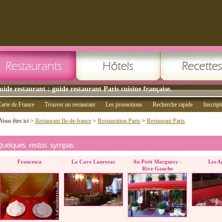
uide restaurant : guide restaurant Paris cuisine française.
arte de France
Trouver un restaurant
Les promotions
Recherche rapide
Inscript
Vous êtes ici >
Restaurant Ile-de-france
>
Restauration Paris
>
Restaurant Paris
Quelques restos sympas
Francesca
La Cave Lanrezac
Au Petit Marguery -
Les A
Rive Gauche