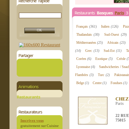
Recherche rapide
Restaurants
Basques
Paris
3 
Français
(361)
Italien
(126)
Pizz
Thailandais
(30)
Sud-Ouest
(29)
Méditerranéen
(25)
Africain
(23)
(14)
Grec
(13)
Sud-Est
(11)
T
Partager
Coréen
(6)
Exotique
(5)
Créole
(
Lyonnaise
(4)
Sandwicheries / Sna
Flambées
(3)
Turc
(2)
Pakistana
Belge
(1)
Centre
(1)
Fondues
(1)
Animations
Restaurants
CHEZ
Paris
Restaurateurs
22 RU
75015
Inscrivez vous
gratuitement sur Cuisine