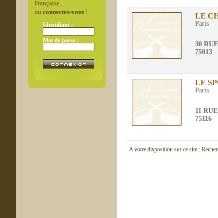
Française,
ou
connectez-vous
!
LE C
Paris
Identifiant :
Mot de passe :
30 RU
75013
LE S
Paris
11 RUE
75116
A votre disposition sur ce site : Reche