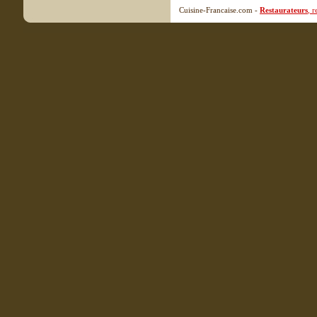
Cuisine-Francaise.com -
Restaurateurs
, 