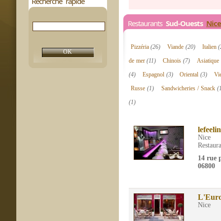
Recherche rapide
Restaurants
Sud-Ouests
Nice
Pizzéria
(26)
Viande
(20)
Italien
(
de mer
(11)
Chinois
(7)
Asiatique
(4)
Espagnol
(3)
Oriental
(3)
Vi
Russe
(1)
Sandwicheries / Snack
(
(1)
lefeeli
Nice
Restaura
14 rue 
06800
L'Eur
Nice