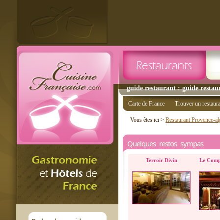
guide restaurant : guide restaur
Carte de France
Trouver un restaur
Vous êtes ici >
Restaurant Provence-al
Quelques restos sympas
Terroir Divin
Le Comp