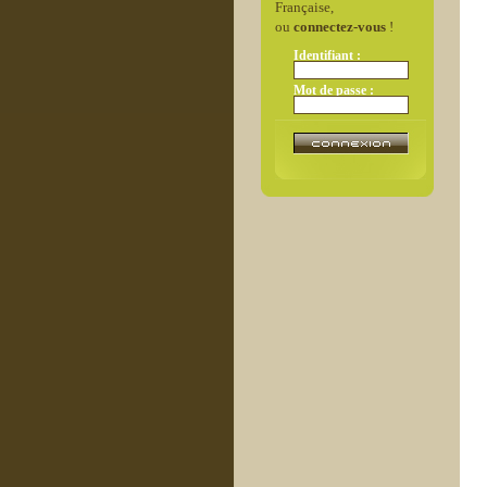
Française,
ou
connectez-vous
!
Identifiant :
Mot de passe :