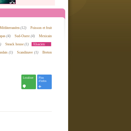
Méditerranéen
(12)
Poisson et fruit
apas
(4)
Sud-Ouest
(4)
Mexicain
)
Steack house
(1)
Alsacien
(1)
andais
(1)
Scandinave
(1)
Breton
Localiser
Plus
d'infos