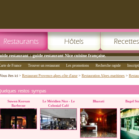
uide restaurant : guide restaurant Nice cuisine française.
arte de France
Trouver un restaurant
Les promotions
Recherche rapide
Inscript
Vous êtes ici >
Restaurant Provence-alpes-côte d'azur
>
Restauration Alpes-maritimes
>
Restau
Quelques restos sympas
Suwon Korean
Le Méridien Nice - Le
Bharati
Bagel St
Barbecue
Colonial Café