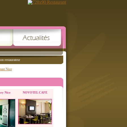
ion restaurateur
rant Nice
ory Nice
NOVOTEL CAFE