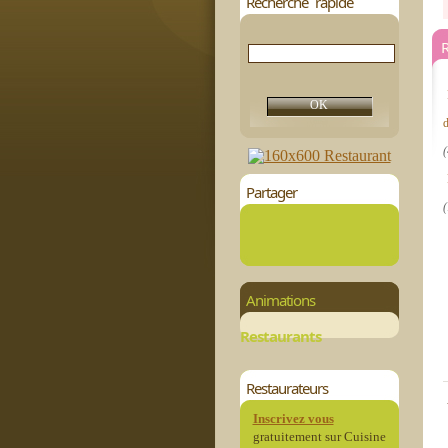
Recherche rapide
(
Partager
(
Animations
Restaurants
Restaurateurs
Inscrivez vous
gratuitement sur Cuisine