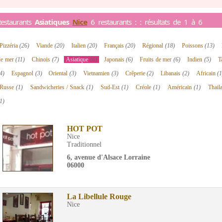
estaurants
Asiatiques
Nice
6 restaurants : : résultats de 1 à 6
Pizzéria
(26)
Viande
(20)
Italien
(20)
Français
(20)
Régional
(18)
Poissons
(13)
de mer
(11)
Chinois
(7)
Asiatique
(6)
Japonais
(6)
Fruits de mer
(6)
Indien
(5)
T
4)
Espagnol
(3)
Oriental
(3)
Vietnamien
(3)
Crêperie
(2)
Libanais
(2)
Africain
(1
Russe
(1)
Sandwicheries / Snack
(1)
Sud-Est
(1)
Créole
(1)
Américain
(1)
Thail
1)
HOT POT
Nice
Traditionnel
6, avenue d'Alsace Lorraine
06000
La Libellule Rouge
Nice