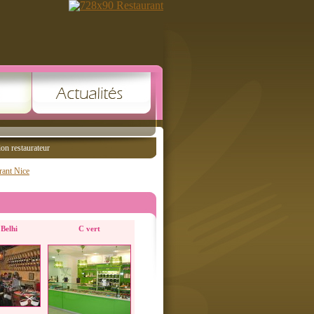
ion restaurateur
rant Nice
 Belhi
C vert