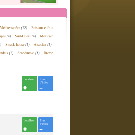
Méditerranéen
(12)
Poisson et fruit
apas
(4)
Sud-Ouest
(4)
Mexicain
)
Steack house
(1)
Alsacien
(1)
andais
(1)
Scandinave
(1)
Breton
Localiser
Plus
d'infos
Localiser
Plus
d'infos