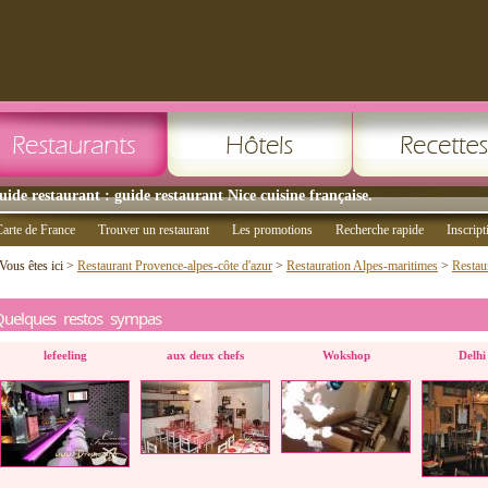
uide restaurant : guide restaurant Nice cuisine française.
arte de France
Trouver un restaurant
Les promotions
Recherche rapide
Inscript
Vous êtes ici >
Restaurant Provence-alpes-côte d'azur
>
Restauration Alpes-maritimes
>
Restau
Quelques restos sympas
lefeeling
aux deux chefs
Wokshop
Delhi