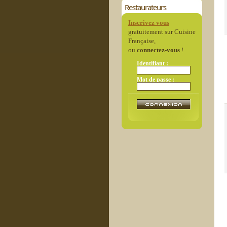
Restaurateurs
Inscrivez vous
gratuitement sur Cuisine
Française,
ou
connectez-vous
!
Identifiant :
Mot de passe :