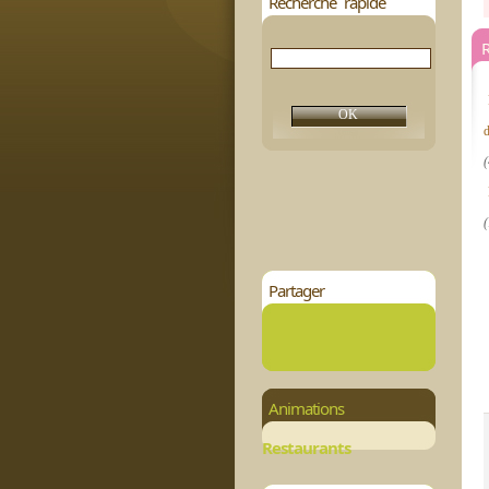
Recherche rapide
R
(
(
Partager
Animations
Restaurants