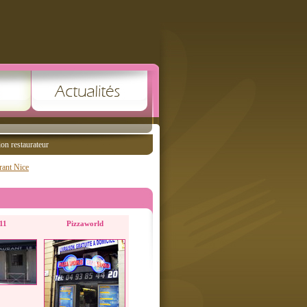
ion restaurateur
rant Nice
11
Pizzaworld