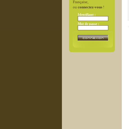
Française,
ou
connectez-vous
!
Identifiant :
Mot de passe :