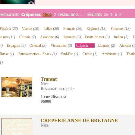
estaurants
Crêperies
Nice
2 restaurants : : résultats de 1 à 2
Pizzéria
(26)
Viande
(20)
Italien
(20)
Français
(20)
Régional
(18)
Poissons
(13)
de mer
(11)
Chinois
(7)
Asiatique
(6)
Japonais
(6)
Fruits de mer
(6)
Indien
(5)
T
4)
Espagnol
(3)
Oriental
(3)
Vietnamien
(3)
Crêperie
(2)
Libanais
(2)
Africain
(1
Russe
(1)
Sandwicheries / Snack
(1)
Sud-Est
(1)
Créole
(1)
Américain
(1)
Thail
1)
Transat
Nice
Restauration rapide
1 rue Biscarra
06000
CREPERIE ANNE DE BRETAGNE
Nice