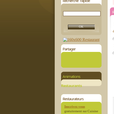
Recherche rapide
R
(
Partager
(
Animations
Restaurants
Restaurateurs
Inscrivez vous
gratuitement sur Cuisine