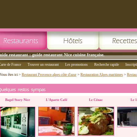
uide restaurant : guide restaurant Nice cuisine française.
arte de France
Trouver un restaurant
Les promotions
Recherche rapide
Inscript
Vous êtes ici >
Restaurant Provence-alpes-côte d'azur
>
Restauration Alpes-maritimes
>
Restau
Quelques restos sympas
Bagel Story Nice
L'Aparte Café
Le Cénac
Le 1