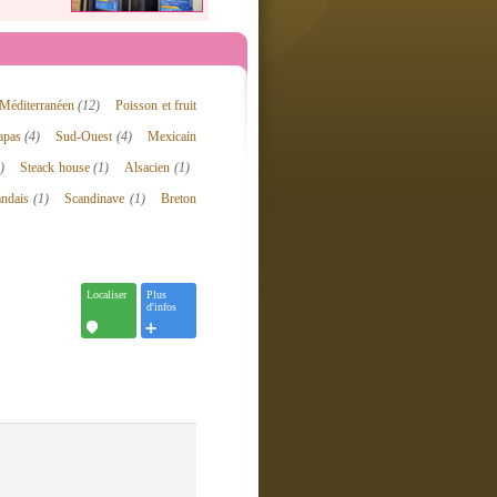
Méditerranéen
(12)
Poisson et fruit
apas
(4)
Sud-Ouest
(4)
Mexicain
)
Steack house
(1)
Alsacien
(1)
andais
(1)
Scandinave
(1)
Breton
Localiser
Plus
d'infos