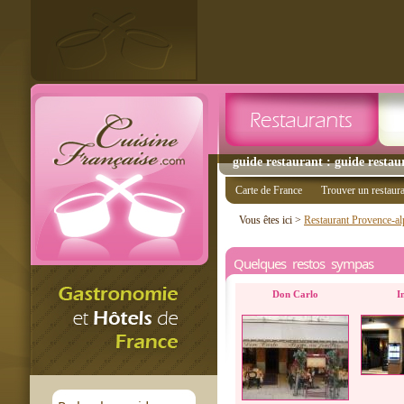
guide restaurant : guide restaur
Carte de France
Trouver un restaur
Vous êtes ici >
Restaurant Provence-al
Quelques restos sympas
Don Carlo
I