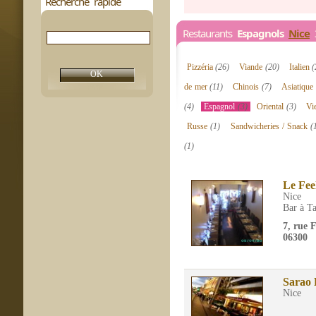
Recherche rapide
Restaurants
Espagnols
Nice
3
Pizzéria
(26)
Viande
(20)
Italien
(
de mer
(11)
Chinois
(7)
Asiatique
(4)
Espagnol
(3)
Oriental
(3)
Vi
Russe
(1)
Sandwicheries / Snack
(
(1)
Le Fee
Nice
Bar à T
7, rue 
06300
Sarao 
Nice