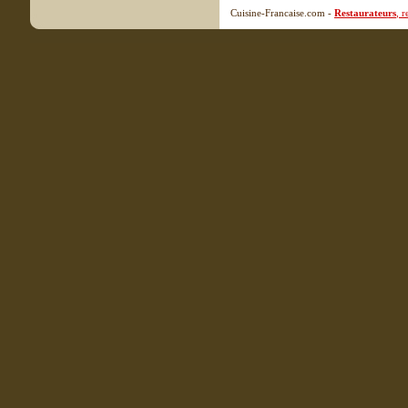
Cuisine-Francaise.com -
Restaurateurs
, 