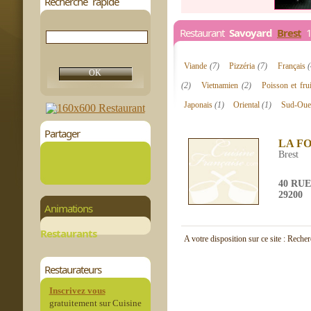
Recherche rapide
Restaurant
Savoyard
Brest
1 
Viande
(7)
Pizzéria
(7)
Français
(2)
Vietnamien
(2)
Poisson et fr
Japonais
(1)
Oriental
(1)
Sud-Oue
Partager
LA F
Brest
40 RU
29200
Animations
Restaurants
A votre disposition sur ce site : Reche
Restaurateurs
Inscrivez vous
gratuitement sur Cuisine