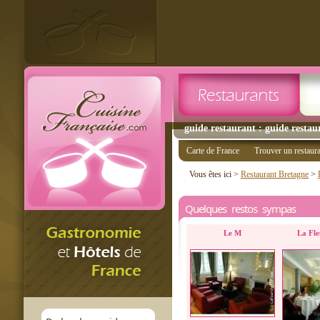
guide restaurant : guide restaur
Carte de France
Trouver un restaur
Vous êtes ici >
Restaurant Bretagne
>
Quelques restos sympas
Le M
La Fle