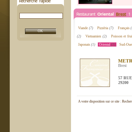
Recherche rapide
Restaurant
Oriental
Brest
1 
Viande
(7)
Pizzéria
(7)
Français
(2)
Vietnamien
(2)
Poisson et fr
Japonais
(1)
Oriental
(1)
Sud-Oue
METR
Brest
57 RU
29200
A votre disposition sur ce site : Reche