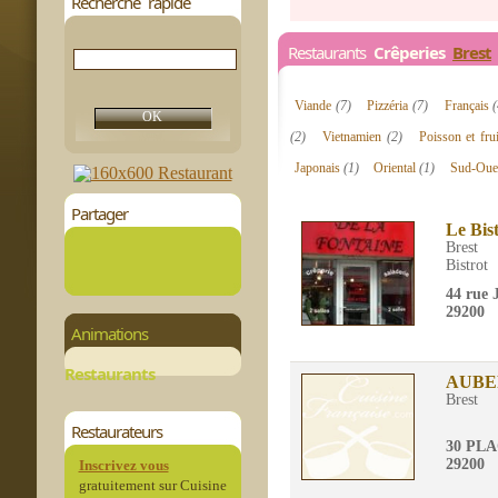
Recherche rapide
Restaurants
Crêperies
Brest
Viande
(7)
Pizzéria
(7)
Français
(2)
Vietnamien
(2)
Poisson et fr
Japonais
(1)
Oriental
(1)
Sud-Oue
Partager
Le Bis
Brest
Bistrot
44 rue 
29200
Animations
Restaurants
AUBE
Brest
Restaurateurs
30 PL
29200
Inscrivez vous
gratuitement sur Cuisine