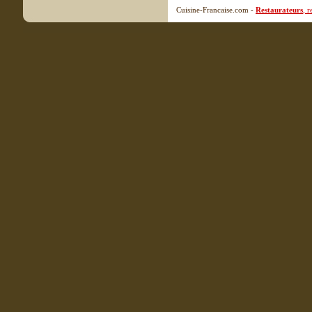
Cuisine-Francaise.com -
Restaurateurs
, 