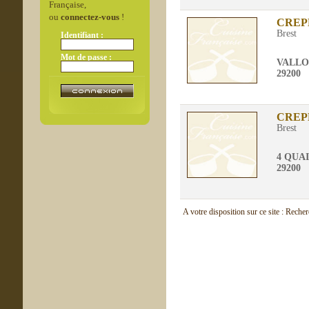
Française,
ou
connectez-vous
!
CREP
Brest
Identifiant :
Mot de passe :
VALLO
29200
CREP
Brest
4 QUA
29200
A votre disposition sur ce site : Reche