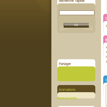
Recherche rapide
B
R
R
Partager
Animations
Restaurants