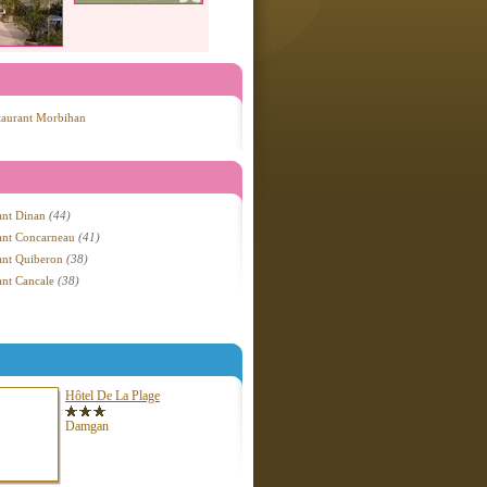
taurant Morbihan
ant Dinan
(44)
ant Concarneau
(41)
ant Quiberon
(38)
ant Cancale
(38)
Hôtel De La Plage
Damgan