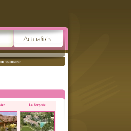
ion restaurateur
ivier
La Bergerie