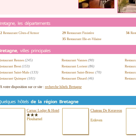
retagne, les départements
22
Restaurant Côtes-d'Armor
29
Restaurant Finistère
56
Res
35
Restaurant Ille-et-Vilaine
Bretagne
, villes principales
Restaurant Rennes
(245)
Restaurant Vannes
(90)
Restaur
estaurant Brest
(153)
Restaurant Lorient
(86)
Restaur
estaurant Saint-Malo
(133)
Restaurant Saint-Brieuc
(70)
Restaur
Restaurant Quimper
(101)
Restaurant Dinard
(46)
Restaur
A votre disposition sur ce site :
recherche hôtels Bretagne
Quelques hôtels
de la région Bretagne
Carnac Lodge & Hotel
Chateau De Keraveon
Plouharnel
Erdeven