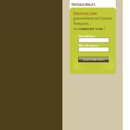
Restaurateurs
Inscrivez vous
gratuitement sur Cuisine
Française,
ou
connectez-vous
!
Identifiant :
Mot de passe :