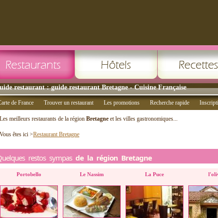
uide restaurant : guide restaurant Bretagne - Cuisine Française
arte de France
Trouver un restaurant
Les promotions
Recherche rapide
Inscript
Les meilleurs restaurants de la région
Bretagne
et les villes gastronomiques...
Vous êtes ici >
Restaurant Bretagne
Quelques restos sympas
de la région Bretagne
Portobello
Le Nassim
La Puce
l'ol