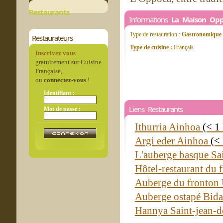
Restaurants
Informations
La Maison Op
Type de restauration :
Gastronomique
Restaurateurs
Type de cuisine :
Français
Inscrivez vous
gratuitement sur Cuisine
Française,
ou
connectez-vous
!
Identifiant :
Liens Restaurants
Mot de passe :
Ithurria Ainhoa
(< 1
Argi eder Ainhoa
(<
L'auberge basque Sai
Hôtel-restaurant du 
Auberge du fronton 
Auberge ostapé Bid
Hannya Saint-jean-d