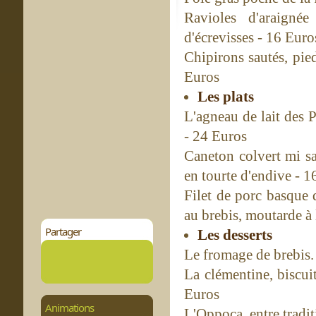
Ravioles d'araigné
d'écrevisses - 16 Euro
Chipirons sautés, pied
Euros
Les plats
L'agneau de lait des 
- 24 Euros
Caneton colvert mi sa
en tourte d'endive - 1
Filet de porc basque 
au brebis, moutarde à 
Partager
Les desserts
Le fromage de brebis. 
La clémentine, biscu
Euros
Animations
L'Oppoca, entre tradit