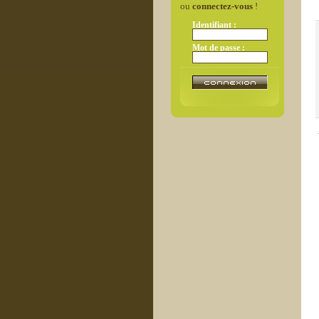
ou
connectez-vous
!
Identifiant :
Mot de passe :