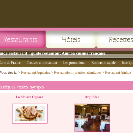
uide restaurant : guide restaurant Ainhoa cuisine française.
arte de France
Trouver un restaurant
Les promotions
Recherche rapide
Inscript
Vous êtes ici >
Restaurant Aquitaine
>
Restauration Pyrénées-atlantiques
>
Restaurant Ainhoa
Quelques restos sympas
La Maison Oppoca
Argi Eder