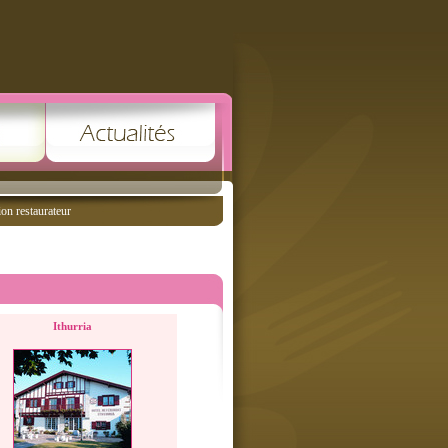
ion restaurateur
Ithurria