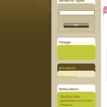
Recherche rapide
R
Partager
Animations
Restaurants
Restaurateurs
Inscrivez vous
gratuitement sur Cuisine
Française,