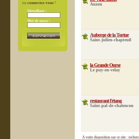
ou
connectez-vous
!
Auzon
Identifiant :
Mot de passe :
Auberge de la Tortue
Saint-julien-chapteuil
la Grande Ourse
Le puy-en-velay
restaurant l'étang
Saint-pal-de-chalencon
A votre disposition sur ce site : recher