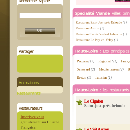
Recherche rapide
Specialité Viande
Villes pri
Restaurant Saint-Just-près-Brioude
(1)
Restaurant Auzon
(1)
Restaurant Saint-Pal-de-Chalencon
(1)
Restaurant Le Puy-en-Velay
(1)
Haute-Loire
: Les principales 
Partager
Pizzéria
(17)
Régional
(11)
Franç
Savoyard
(2)
Méditerranéen
(2)
B
Breton
(1)
Tunisien
(1)
Animations
Haute-Loire
: les restaurants
Restaurants
Le Cigalon
Saint-just-près-brioude
Restaurateurs
Inscrivez vous
gratuitement sur Cuisine
Française,
Le Vieil Auzon