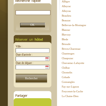
Recherche rapide
Allègre
Alleyrac
Alleyras
Beaulieu
Beauzac
Bellevue-la-Montagne
Blanzac
Blavozy
Réserver un
hôtel
Blesle
Brioude
Ville :
Brives-Charensac
Chanteuges
Date d'arrivée :
Chaspuzac
Date de départ :
Chavaniac-Lafayette
Chilhac
Chomelix
Cohade
Connangles
Fay-sur-Lignon
Freycenet-la-Cuche
Partager
La Chaise-Dieu