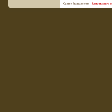
Cuisine-Francaise.com -
Restaurateurs
, 