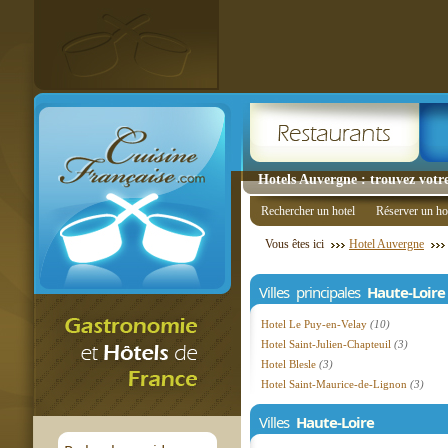
Hotels Auvergne : trouvez votre
Rechercher un hotel
Réserver un ho
Vous êtes ici
Hotel Auvergne
Villes principales
Haute-Loire
Hotel Le Puy-en-Velay
(10)
Hotel Saint-Julien-Chapteuil
(3)
Hotel Blesle
(3)
Hotel Saint-Maurice-de-Lignon
(3)
Villes
Haute-Loire