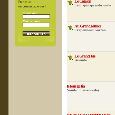
Le Cigalon
Française,
Saint-just-près-brioude
ou
connectez-vous
!
Identifiant :
Mot de passe :
Au Grandgousier
Craponne-sur-arzon
Le Grand Jas
Brioude
le kan ge fin
Saint-didier-en-velay