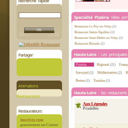
Recherche rapide
Specialité Pizzéria
Villes pri
Restaurant Le Puy-en-Velay
(2)
Restaurant Sainte-Sigolène
(2)
Restaurant Saint-Didier-en-Velay
(2)
Restaurant Brioude
(2)
Haute-Loire
: Les principales 
Partager
Pizzéria
(17)
Régional
(11)
Franç
Savoyard
(2)
Méditerranéen
(2)
B
Breton
(1)
Tunisien
(1)
Animations
Haute-Loire
: les restaurants 
Restaurants
Aux Légendes
Pradelles
Restaurateurs
Inscrivez vous
gratuitement sur Cuisine