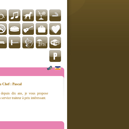
 Chef : Pascal
é depuis dix ans, je vous propose
 service traiteur à prix intéressant.