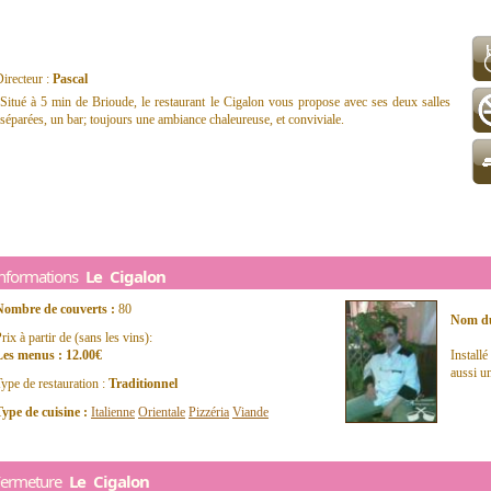
irecteur :
Pascal
Situé à 5 min de Brioude, le restaurant le Cigalon vous propose avec ses deux salles
séparées, un bar; toujours une ambiance chaleureuse, et conviviale.
Informations
Le Cigalon
Nombre de couverts :
80
Nom du
rix à partir de (sans les vins):
Les menus : 12.00€
Install
aussi un
ype de restauration :
Traditionnel
ype de cuisine :
Italienne
Orientale
Pizzéria
Viande
Fermeture
Le Cigalon