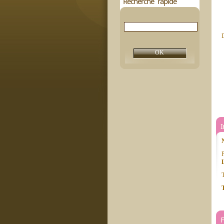
Recherche rapide
D
P
T
T