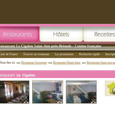
estaurant Le Cigalon Saint-Just-près-Brioude - Cuisine française
arte de France
Trouver un restaurant
Les promotions
Recherche rapide
Inscript
Vous êtes ici
Restaurant Auvergne
Restaurant Haute-loire
Restaurant Saint-just-p
Restaurant
Le Cigalon