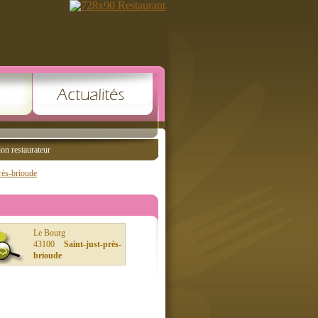
ion restaurateur
rès-brioude
Le Bourg
43100
Saint-just-près-
brioude