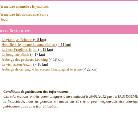
Fermeture annuelle :
le jeudi soir
Fermeture hebdomadaire Soir :
 Jeudi
iens Restaurants
Le grand jas Brioude
(< 8 km)
Hostellerie le prieuré Lavoute chilhac
(< 11 km)
Le flore Frugières-le-pin
(< 12 km)
La bougnate Blesle
(< 17 km)
Auberge des pêcheurs Léotoing
(< 18 km)
Le vieil auzon Auzon
(< 18 km)
Auberge de campagne les acacias Champagnat-le-jeune
(< 22 km)
Conditions de publication des informations
Ces informations ont été communiquées à titre indicatif le 30/01/2012 par l'ETABLISSEMEN
ni l'exactitude, nous ne pouvons en aucun cas être tenu pour responsable des conséquen
publication ainsi qu'à leur utilisation.