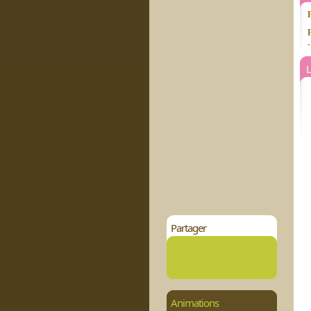
-
L
Partager
Animations