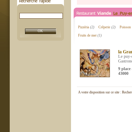
Recherche rapide
Restaurant
Viande
Le Puy-e
Pizzéria
(2)
Crêperie
(2)
Poisson 
Fruits de mer
(1)
la Gra
Le puy-
Gastron
9 place
43000
A votre disposition sur ce site : Reche