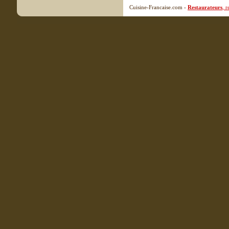
Cuisine-Francaise.com -
Restaurateurs
, 