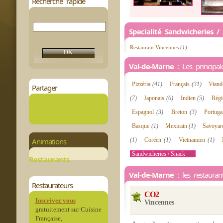
Recherche rapide
Specialité Sandwicheries /
Restaurant Vincennes
(1)
Val-de-Marne
: Les principale
Pizzéria
(41)
Français
(31)
Vian
Partager
(7)
Japonais
(6)
Indien
(5)
Régi
Espagnol
(3)
Breton
(3)
Portug
Basque
(1)
Mexicain
(1)
Savoya
Animations
(1)
Coréen
(1)
Vietnamien
(1)
Sandwicheries / Snack
(1)
Restaurants
Val-de-Marne
: les restauran
Restaurateurs
CO2
Inscrivez vous
Vincennes
gratuitement sur Cuisine
Française,