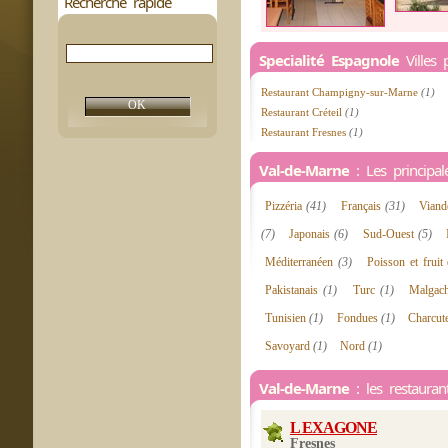
Recherche rapide
Specialité Espagnole
Villes 
Restaurant Champigny-sur-Marne
(1)
Restaurant Créteil
(1)
Restaurant Fresnes
(1)
Val-de-Marne
: Les principale
Pizzéria
(41)
Français
(31)
Vian
(7)
Japonais
(6)
Sud-Ouest
(5)
Méditerranéen
(3)
Poisson et frui
Pakistanais
(1)
Turc
(1)
Malgac
Tunisien
(1)
Fondues
(1)
Charcut
Savoyard
(1)
Nord
(1)
Val-de-Marne
: les restauran
L EXAGONE
Fresnes