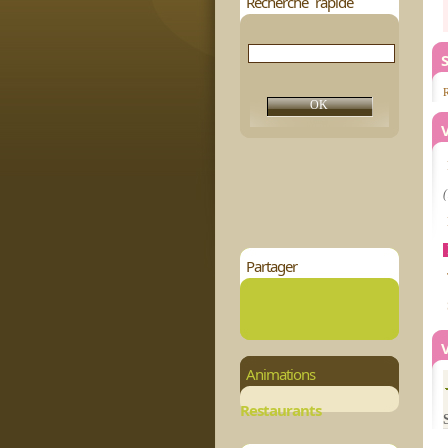
Recherche rapide
S
R
(
Partager
Animations
Restaurants