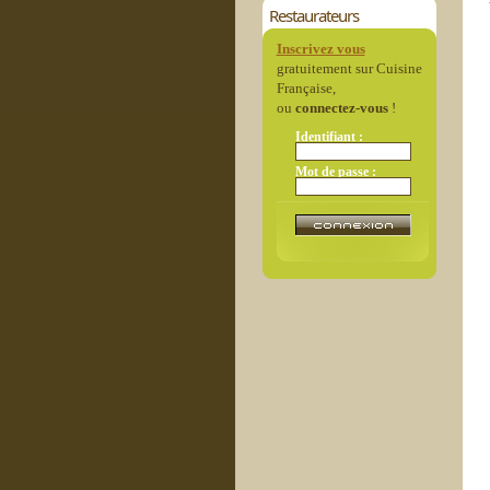
Restaurateurs
Inscrivez vous
gratuitement sur Cuisine
Française,
ou
connectez-vous
!
Identifiant :
Mot de passe :