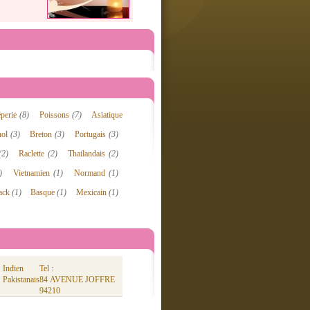
êperie
(8)
Poissons
(7)
Asiatique
nol
(3)
Breton
(3)
Portugais
(3)
(2)
Raclette
(2)
Thailandais
(2)
)
Vietnamien
(1)
Normand
(1)
nack
(1)
Basque
(1)
Mexicain
(1)
Indien
Tel :
Pakistanais
84 AVENUE JOFFRE
94210