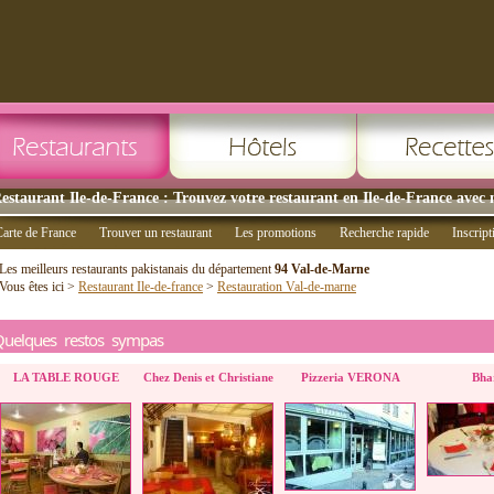
estaurant Ile-de-France : Trouvez votre restaurant en Ile-de-France avec 
arte de France
Trouver un restaurant
Les promotions
Recherche rapide
Inscript
Les meilleurs restaurants pakistanais du département
94 Val-de-Marne
Vous êtes ici >
Restaurant Ile-de-france
>
Restauration Val-de-marne
Quelques restos sympas
LA TABLE ROUGE
Chez Denis et Christiane
Pizzeria VERONA
Bha