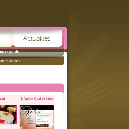
notre guide
ion restaurateur
rati
L'Atelier Quai de Seine