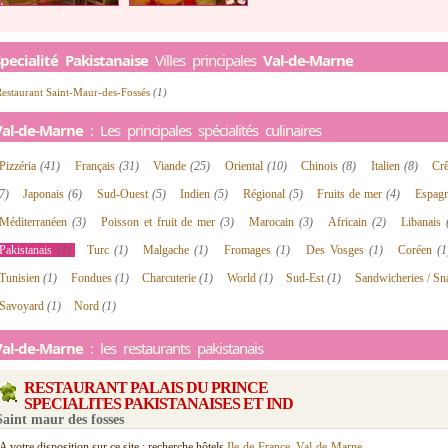
pecialité Pakistanaise
Villes principales
Val-de-Marne
estaurant Saint-Maur-des-Fossés
(1)
Val-de-Marne
: Les principales spécialités culinaires
Pizzéria
(41)
Français
(31)
Viande
(25)
Oriental
(10)
Chinois
(8)
Italien
(8)
Cr
7)
Japonais
(6)
Sud-Ouest
(5)
Indien
(5)
Régional
(5)
Fruits de mer
(4)
Espag
Méditerranéen
(3)
Poisson et fruit de mer
(3)
Marocain
(3)
Africain
(2)
Libanais
Pakistanais
(1)
Turc
(1)
Malgache
(1)
Fromages
(1)
Des Vosges
(1)
Coréen
(1
Tunisien
(1)
Fondues
(1)
Charcuterie
(1)
World
(1)
Sud-Est
(1)
Sandwicheries / S
Savoyard
(1)
Nord
(1)
Val-de-Marne
: les restaurants pakistanais
RESTAURANT PALAIS DU PRINCE
SPECIALITES PAKISTANAISES ET IND
Saint maur des fosses
A votre disposition sur ce site : recherche hôtels
Ile-de-France
,
Val-de-Marne