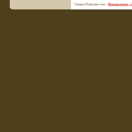
Cuisine-Francaise.com -
Restaurateurs
, 