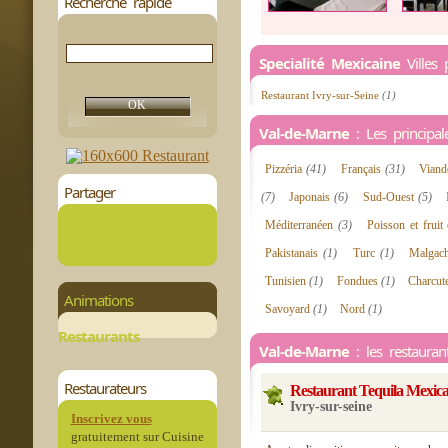
Recherche rapide
Specialité Mexicaine
Villes 
Restaurant Ivry-sur-Seine
(1)
Val-de-Marne
: Les principale
Pizzéria
(41)
Français
(31)
Vian
Partager
(7)
Japonais
(6)
Sud-Ouest
(5)
Méditerranéen
(3)
Poisson et frui
Pakistanais
(1)
Turc
(1)
Malgac
Tunisien
(1)
Fondues
(1)
Charcut
Animations
Savoyard
(1)
Nord
(1)
Restaurants
Val-de-Marne
: les restauran
Restaurateurs
Restaurant Tequila Mexic
Ivry-sur-seine
Inscrivez vous
gratuitement sur Cuisine