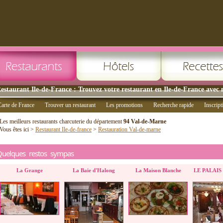
estaurant Ile-de-France : Trouvez votre restaurant en Ile-de-France avec 
arte de France
Trouver un restaurant
Les promotions
Recherche rapide
Inscript
Les meilleurs restaurants charcuterie du département
94 Val-de-Marne
Vous êtes ici >
Restaurant Ile-de-france
>
Restauration Val-de-marne
Quelques restos sympas
La Grange
La Baie d'Halong
La Maison Blanche
LE PALAIS