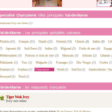
pecialité Charcuterie
Villes principales
Val-de-Marne
estaurant Ivry-sur-Seine
(1)
Val-de-Marne
: Les principales spécialités culinaires
Pizzéria
(41)
Français
(31)
Viande
(25)
Oriental
(10)
Chinois
(8)
Italien
(8)
Cr
7)
Japonais
(6)
Sud-Ouest
(5)
Indien
(5)
Régional
(5)
Fruits de mer
(4)
Espag
Méditerranéen
(3)
Poisson et fruit de mer
(3)
Marocain
(3)
Africain
(2)
Libanais
Pakistanais
(1)
Turc
(1)
Malgache
(1)
Fromages
(1)
Des Vosges
(1)
Coréen
(1
Tunisien
(1)
Fondues
(1)
Charcuterie
(1)
World
(1)
Sud-Est
(1)
Sandwicheries / S
Savoyard
(1)
Nord
(1)
Val-de-Marne
: les restaurants charcuterie
Tiger Wok Ivry
Ivry-sur-seine
A votre disposition sur ce site : recherche hôtels
Ile-de-France
,
Val-de-Marne