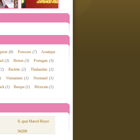
êperie
(8)
Poissons
(7)
Asiatique
nol
(3)
Breton
(3)
Portugais
(3)
(2)
Raclette
(2)
Thailandais
(2)
)
Vietnamien
(1)
Normand
(1)
nack
(1)
Basque
(1)
Mexicain
(1)
8, quai Marcel Boyer
94200