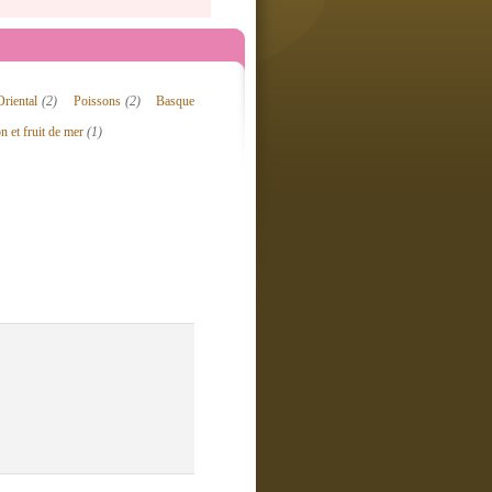
Oriental
(2)
Poissons
(2)
Basque
n et fruit de mer
(1)