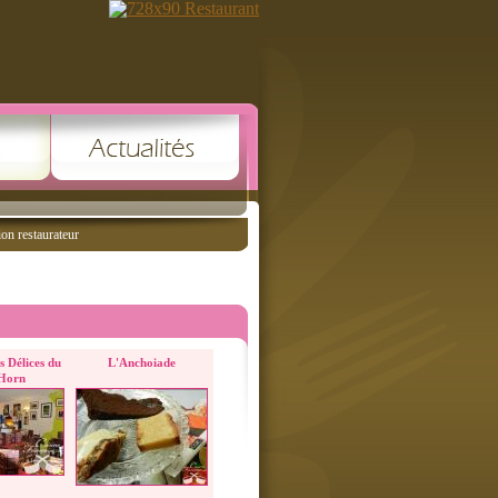
ion restaurateur
s Délices du
L'Anchoiade
Horn