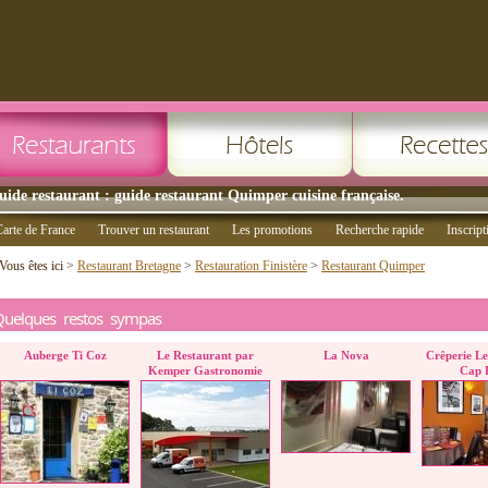
uide restaurant : guide restaurant Quimper cuisine française.
arte de France
Trouver un restaurant
Les promotions
Recherche rapide
Inscript
Vous êtes ici >
Restaurant Bretagne
>
Restauration Finistère
>
Restaurant Quimper
Quelques restos sympas
Auberge Ti Coz
Le Restaurant par
La Nova
Crêperie Le
Kemper Gastronomie
Cap 