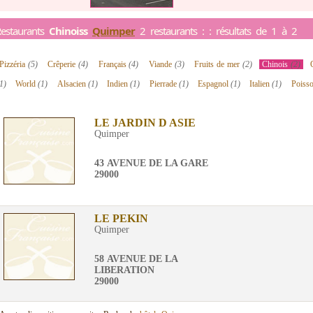
estaurants
Chinoiss
Quimper
2 restaurants : : résultats de 1 à 2
Pizzéria
(5)
Crêperie
(4)
Français
(4)
Viande
(3)
Fruits de mer
(2)
Chinois
(2)
1)
World
(1)
Alsacien
(1)
Indien
(1)
Pierrade
(1)
Espagnol
(1)
Italien
(1)
Poisso
LE JARDIN D ASIE
Quimper
43 AVENUE DE LA GARE
29000
LE PEKIN
Quimper
58 AVENUE DE LA
LIBERATION
29000