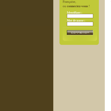
Française,
ou
connectez-vous
!
Identifiant :
Mot de passe :