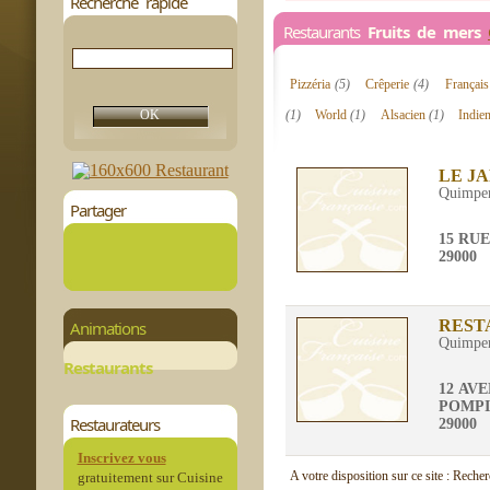
Recherche rapide
Restaurants
Fruits de mers
Pizzéria
(5)
Crêperie
(4)
Françai
(1)
World
(1)
Alsacien
(1)
Indie
LE JA
Quimpe
Partager
15 RU
29000
REST
Animations
Quimpe
Restaurants
12 AV
POMP
Restaurateurs
29000
Inscrivez vous
A votre disposition sur ce site : Reche
gratuitement sur Cuisine