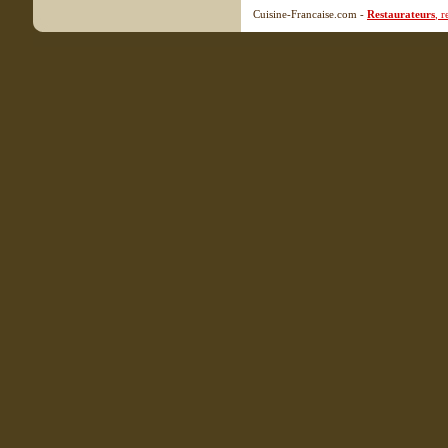
Cuisine-Francaise.com -
Restaurateurs
, 