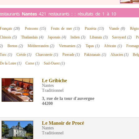
estaurants
Nantes
421 restaurants : : résultats de 1 à 10
Français
(28)
Poissons
(15)
Fruits de mer
(13)
Pizzéria
(13)
Viande
(8)
Régi
Chinois
(5)
Thailandais
(4)
Japonais
(4)
Indien
(3)
Libanais
(3)
Savoyard
(2)
Po
2)
Breton
(2)
Méditerranéen
(2)
Vietnamien
(2)
Tapas
(1)
Africain
(1)
Fromag
Turc
(1)
Créole
(1)
Charcuterie
(1)
Pierrade
(1)
Pakistanais
(1)
Alsacien
(1)
Bel
De la Loire
(1)
Corse
(1)
Sud-Ouest
(1)
Le Gribiche
Nantes
Traditionnel
3, rue de la tour d'auvergne
44200
Le Manoir de Procé
Nantes
Traditionnel