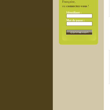
Française,
ou
connectez-vous
!
Identifiant :
Mot de passe :