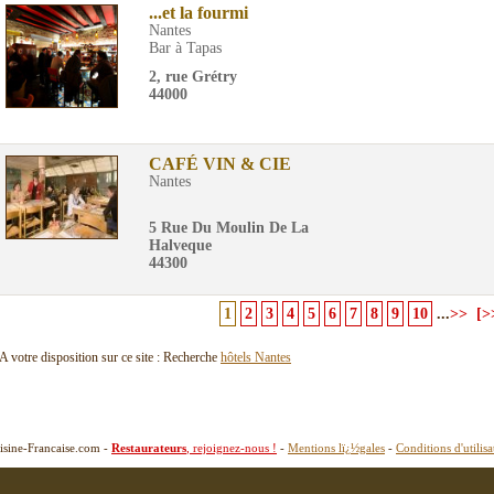
...et la fourmi
Nantes
Bar à Tapas
2, rue Grétry
44000
CAFÉ VIN & CIE
Nantes
5 Rue Du Moulin De La
Halveque
44300
1
2
3
4
5
6
7
8
9
10
...
>>
[>
A votre disposition sur ce site : Recherche
hôtels Nantes
isine-Francaise.com -
Restaurateurs
, rejoignez-nous !
-
Mentions lï¿½gales
-
Conditions d'utilisa