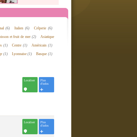
onal
(6)
Italien
(6)
Crêperie
(6)
isson et fruit de mer
(2)
Asiatique
es
(1)
Centre
(1)
Américain
(1)
ge
(1)
Lyonnaise
(1)
Basque
(1)
Localiser
Plus
d'infos
Localiser
Plus
d'infos