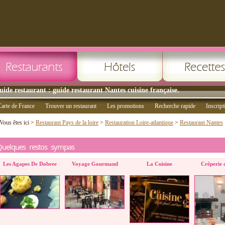
uide restaurant : guide restaurant Nantes cuisine française.
arte de France
Trouver un restaurant
Les promotions
Recherche rapide
Inscript
Vous êtes ici >
Restaurant Pays de la loire
>
Restauration Loire-atlantique
>
Restaurant Nantes
Quelques restos sympas
Les Agapes De Dobree
Voyage Gourmand
La Cuisine
Crêperie d