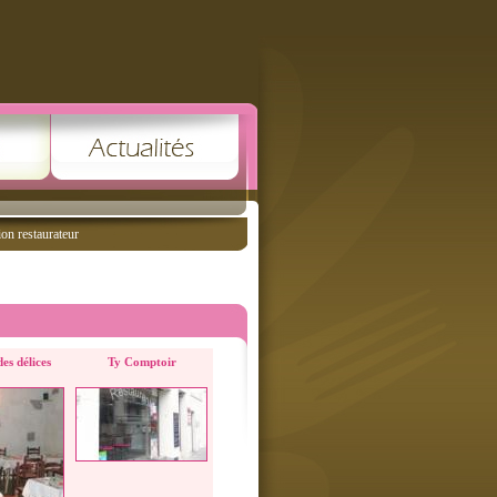
ion restaurateur
es délices
Ty Comptoir