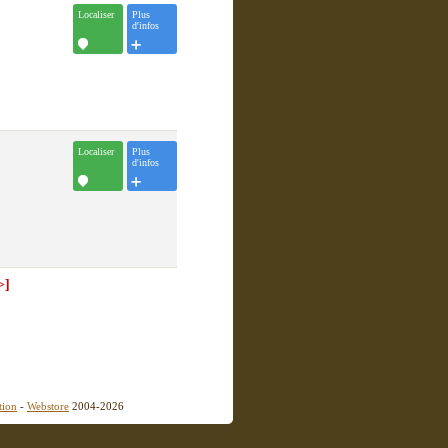
Localiser
Plus
d'infos
Localiser
Plus
d'infos
>]
tion
-
Webstore
2004-2026