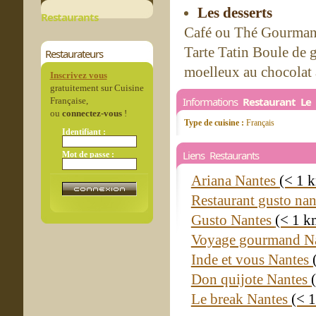
Les desserts
Restaurants
Café ou Thé Gourmand
Tarte Tatin Boule de g
Restaurateurs
moelleux au chocolat a
Inscrivez vous
gratuitement sur Cuisine
Informations
Restaurant Le
Française,
ou
connectez-vous
!
Type de cuisine :
Français
Identifiant :
Liens Restaurants
Mot de passe :
Ariana Nantes
(< 1 
Restaurant gusto na
Gusto Nantes
(< 1 k
Voyage gourmand N
Inde et vous Nantes
Don quijote Nantes
Le break Nantes
(< 