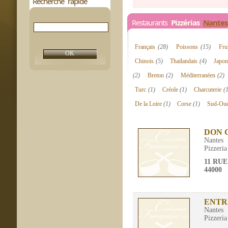
Recherche rapide
Restaurants
Pizzérias
Nantes
Français
(28)
Poissons
(15)
Fru
Chinois
(5)
Thailandais
(4)
Japon
(2)
Breton
(2)
Méditerranéen
(2)
Turc
(1)
Créole
(1)
Charcuterie
(1
De la Loire
(1)
Corse
(1)
Sud-Ou
DON 
Nantes
Pizzeria
11 RU
44000
ENTR
Nantes
Pizzeria