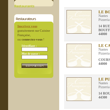
Restaurants
LE B
Nantes
Restaurateurs
Pizzeria
Inscrivez vous
14 RU
BOUFF
gratuitement sur Cuisine
44000
Française,
ou
connectez-vous
!
LE C
Identifiant :
Nantes
Pizzeria
Mot de passe :
COURS
44000
LE P
Nantes
Pizzeria
14 RO
44300