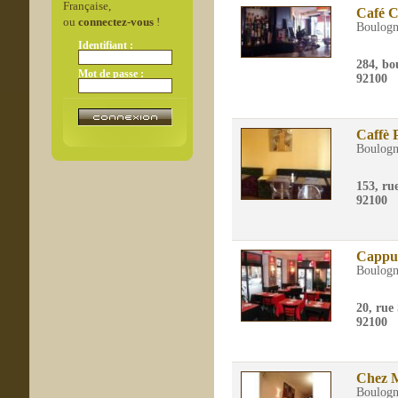
Française,
Café C
ou
connectez-vous
!
Boulogn
Identifiant :
284, bo
Mot de passe :
92100
Caffè 
Boulogn
153, ru
92100
Cappu
Boulogn
20, rue
92100
Chez M
Boulogn