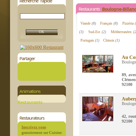
Recherche rapide
Restaurants
Boulogne-Billan
Viande
(8)
Français
(8)
Pizzéria
(3)
Sud-Est
(2)
Méditerranéen
(
Portugais
(1)
Chinois
(1)
Au Co
Partager
Boulogn
89, ave
Clémen
92100
Animations
Auberg
Restaurants
Boulogn
42, rou
Restaurateurs
92100
Inscrivez vous
gratuitement sur Cuisine