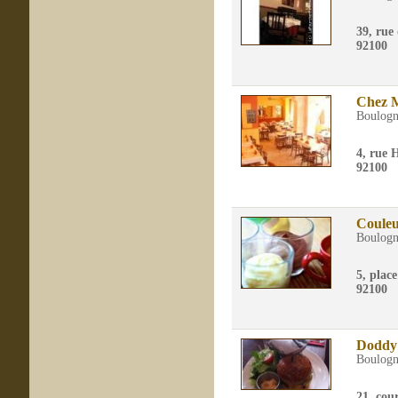
39, rue
92100
Chez M
Boulogn
4, rue 
92100
Couleu
Boulogn
5, plac
92100
Doddy'
Boulogn
21, cour