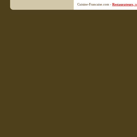
Cuisine-Francaise.com -
Restaurateurs
, 