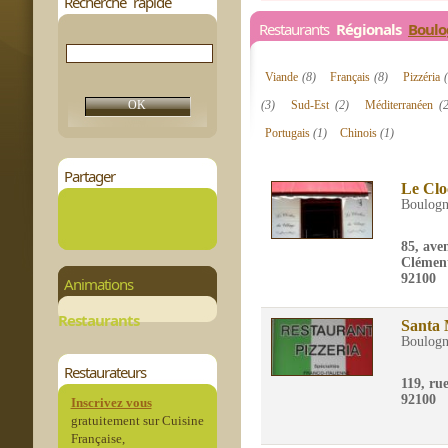
Recherche rapide
Restaurants
Régionals
Boulo
Viande
(8)
Français
(8)
Pizzéria
(3)
Sud-Est
(2)
Méditerranéen
(
Portugais
(1)
Chinois
(1)
Partager
Le Clo
Boulogn
85, ave
Clémen
92100
Animations
Restaurants
Santa 
Boulogn
Restaurateurs
119, ru
92100
Inscrivez vous
gratuitement sur Cuisine
Française,