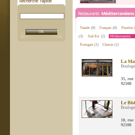
Recherche rapide
Restaurants
Méditerranéen
Viande
(8)
Français
(8)
Pizzéria
(3)
Sud-Est
(2)
Méditerranéen
(
Portugais
(1)
Chinois
(1)
La Ma
Boulogn
35, rue
92100
Le Bis
Boulogn
10, rue 
92100