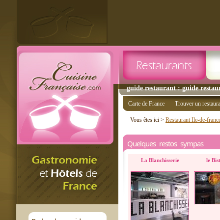
guide restaurant : guide restau
Carte de France
Trouver un restaur
Vous êtes ici >
Restaurant Ile-de-franc
Quelques restos sympas
La Blanchisserie
le Bi