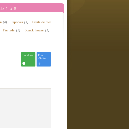
 de 1 à 8
ien
(4)
Japonais
(3)
Fruits de mer
Pierrade
(1)
Steack house
(1)
Localiser
Plus
d'infos