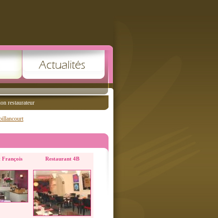
ion restaurateur
illancourt
t François
Restaurant 4B