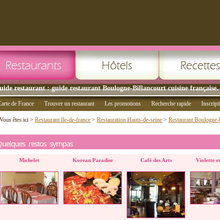
uide restaurant : guide restaurant Boulogne-Billancourt cuisine française.
arte de France
Trouver un restaurant
Les promotions
Recherche rapide
Inscript
Vous êtes ici >
Restaurant Ile-de-france
>
Restauration Hauts-de-seine
>
Restaurant Boulogne-b
Quelques restos sympas
Michelet
Korean Paradise
Café des Arts
Violette e