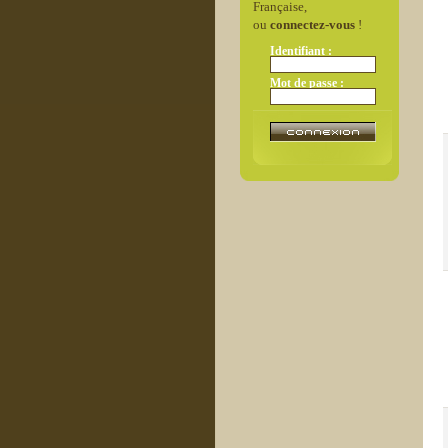
Française,
ou
connectez-vous
!
Identifiant :
Mot de passe :