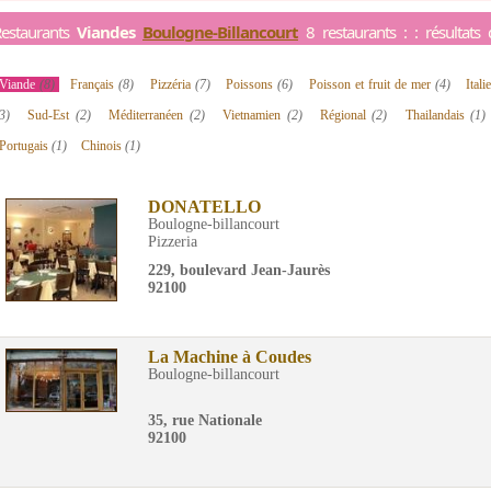
estaurants
Viandes
Boulogne-Billancourt
8 restaurants : : résultats
Viande
(8)
Français
(8)
Pizzéria
(7)
Poissons
(6)
Poisson et fruit de mer
(4)
Ital
3)
Sud-Est
(2)
Méditerranéen
(2)
Vietnamien
(2)
Régional
(2)
Thailandais
(1)
Portugais
(1)
Chinois
(1)
DONATELLO
Boulogne-billancourt
Pizzeria
229, boulevard Jean-Jaurès
92100
La Machine à Coudes
Boulogne-billancourt
35, rue Nationale
92100