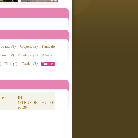
t de mer
(8)
Crêperie
(8)
Fruits de
namien
(2)
Asiatique
(2)
Alsacien
)
Turc
(1)
Catalan
(1)
Tunisien
sien
Tel :
474 RUE DE L EGLISE
86130