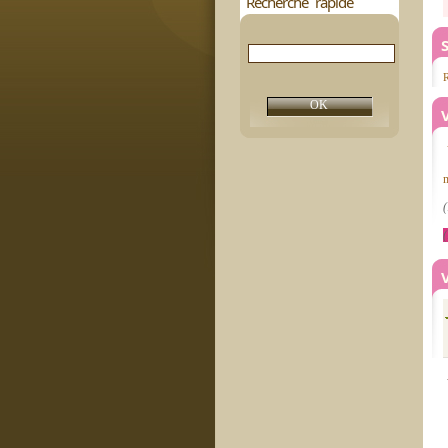
Recherche rapide
S
R
(
(