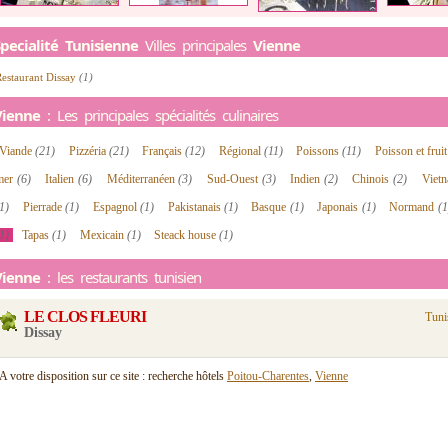
pecialité Tunisienne
Villes principales
Vienne
estaurant Dissay
(1)
Vienne
: Les principales spécialités culinaires
Viande
(21)
Pizzéria
(21)
Français
(12)
Régional
(11)
Poissons
(11)
Poisson et frui
mer
(6)
Italien
(6)
Méditerranéen
(3)
Sud-Ouest
(3)
Indien
(2)
Chinois
(2)
Viet
1)
Pierrade
(1)
Espagnol
(1)
Pakistanais
(1)
Basque
(1)
Japonais
(1)
Normand
(1
1)
Tapas
(1)
Mexicain
(1)
Steack house
(1)
Vienne
: les restaurants tunisien
LE CLOS FLEURI
Tuni
Dissay
A votre disposition sur ce site : recherche hôtels
Poitou-Charentes
,
Vienne