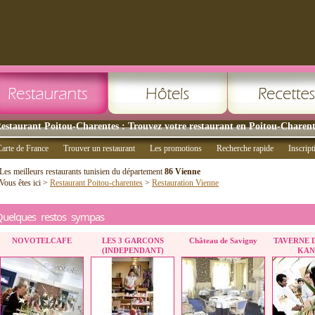
estaurant Poitou-Charentes : Trouvez votre restaurant en Poitou-Charent
arte de France
Trouver un restaurant
Les promotions
Recherche rapide
Inscript
Les meilleurs restaurants tunisien du département
86 Vienne
Vous êtes ici >
Restaurant Poitou-charentes
>
Restauration Vienne
Quelques restos sympas
NOVOTELCAFE
LES 3 GARCONS
Château de Savigny
TAVERNE 
(INDEPENDANT)
KAN