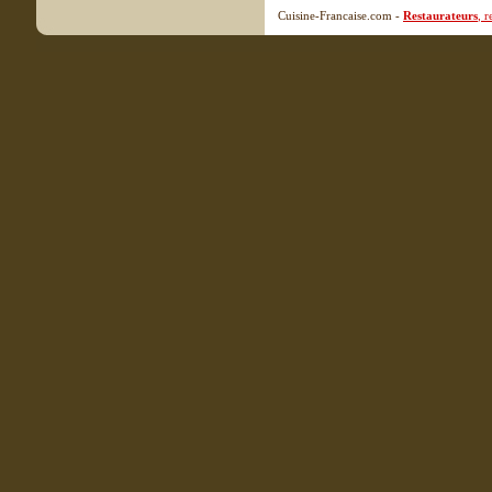
Cuisine-Francaise.com -
Restaurateurs
, 