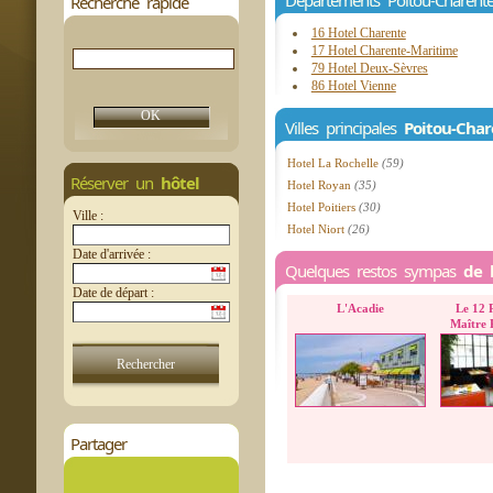
Départements Poitou-Charent
Recherche rapide
16 Hotel Charente
17 Hotel Charente-Maritime
79 Hotel Deux-Sèvres
86 Hotel Vienne
Villes principales
Poitou-Char
Hotel La Rochelle
(59)
Réserver un
hôtel
Hotel Royan
(35)
Hotel Poitiers
(30)
Ville :
Hotel Niort
(26)
Date d'arrivée :
Quelques restos sympas
de 
Date de départ :
L'Acadie
Le 12 
Maître 
Partager