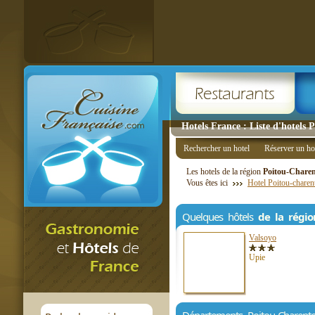
Hotels France : Liste d'hotels 
Rechercher un hotel
Réserver un ho
Les hotels de la région
Poitou-Charen
Vous êtes ici
Hotel Poitou-charen
Quelques hôtels
de la régio
Valsoyo
Upie