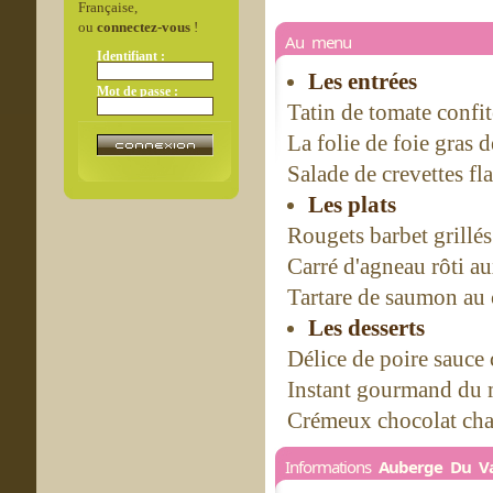
Française,
ou
connectez-vous
!
Au menu
Identifiant :
Les entrées
Mot de passe :
Tatin de tomate confit
La folie de foie gras 
Salade de crevettes f
Les plats
Rougets barbet grillé
Carré d'agneau rôti a
Tartare de saumon au 
Les desserts
Délice de poire sauce
Instant gourmand du 
Crémeux chocolat cha
Informations
Auberge Du Va