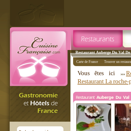
Restaurant Auberge Du Val De 
Carte de France
Trouver un restaur
Vous êtes ici
R
Restaurant La roche-
Restaurant
Auberge Du Val