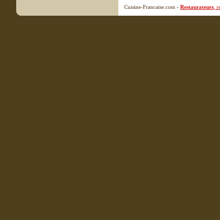
Cuisine-Francaise.com -
Restaurateurs
, 