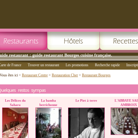
uide restaurant : guide restaurant Bourges cuisine française.
arte de France
Trouver un restaurant
Les promotions
Recherche rapide
Inscript
Vous êtes ici >
Restaurant Centre
>
Restauration Cher
>
Restaurant Bourges
Quelques restos sympas
Les Délices du
La bamba
Le Piet à terre
L'ABBAYE SAI
Sahara
berrichonne
AMBROIX