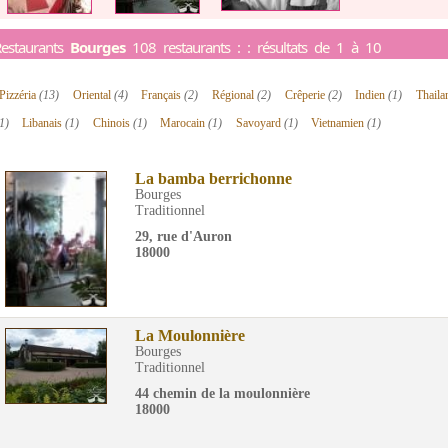
estaurants
Bourges
108 restaurants : : résultats de 1 à 10
Pizzéria
(13)
Oriental
(4)
Français
(2)
Régional
(2)
Crêperie
(2)
Indien
(1)
Thaila
1)
Libanais
(1)
Chinois
(1)
Marocain
(1)
Savoyard
(1)
Vietnamien
(1)
La bamba berrichonne
Bourges
Traditionnel
29, rue d'Auron
18000
La Moulonnière
Bourges
Traditionnel
44 chemin de la moulonnière
18000