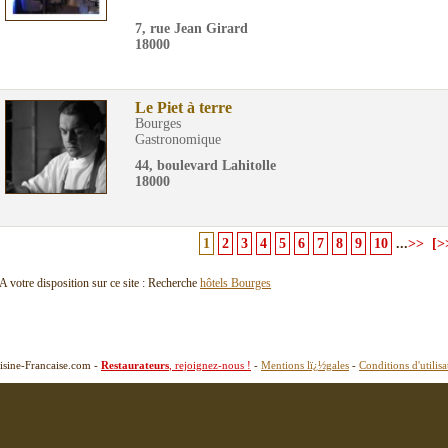
7, rue Jean Girard
18000
Le Piet à terre
Bourges
Gastronomique
44, boulevard Lahitolle
18000
1
2
3
4
5
6
7
8
9
10
...
>>
[>
A votre disposition sur ce site : Recherche
hôtels Bourges
isine-Francaise.com -
Restaurateurs
, rejoignez-nous !
-
Mentions lï¿½gales
-
Conditions d'utilisa