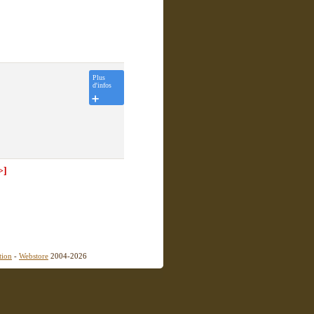
Plus
d'infos
>]
tion
-
Webstore
2004-2026