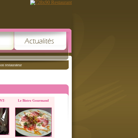
ion restaurateur
NT-
Le Bistro Gourmand