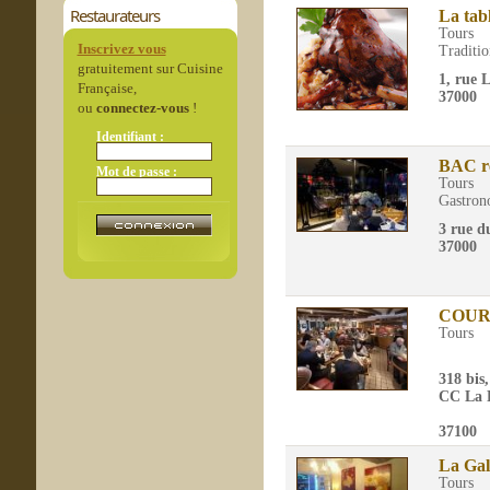
Restaurateurs
La tab
Tours
Inscrivez vous
Traditio
gratuitement sur Cuisine
1, rue 
Française,
37000
ou
connectez-vous
!
Identifiant :
BAC r
Mot de passe :
Tours
Gastron
3 rue 
37000
COUR
Tours
318 bis
CC La P
37100
La Gal
Tours