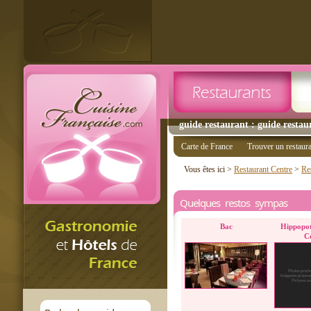
guide restaurant : guide restau
Carte de France
Trouver un restaur
Vous êtes ici >
Restaurant Centre
>
Res
Quelques restos sympas
Bac
Hippopo
C