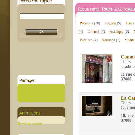
Recherche rapide
Restaurants
Tours
202 restaur
Poissons
(10)
Pizzéria
(9)
Fruit
(4)
Oriental
(3)
Asiatique
(2)
Brésilien
(2)
Normand
(1)
Médite
Comme
Tours
Traditio
11 rue 
37000
Partager
La Ca
Tours
Gastron
Animations
10, rue
37000
Restaurants