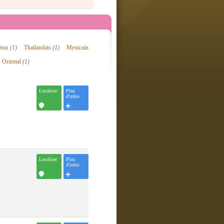
eton
(1)
Thailandais
(1)
Mexicain
Oriental
(1)
Localiser
Plus
d'infos
Localiser
Plus
d'infos