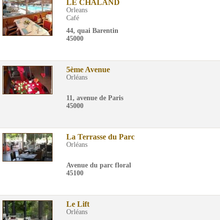
LE CHALAND
Orleans
Café
44, quai Barentin
45000
5ème Avenue
Orléans
11, avenue de Paris
45000
La Terrasse du Parc
Orléans
Avenue du parc floral
45100
Le Lift
Orléans