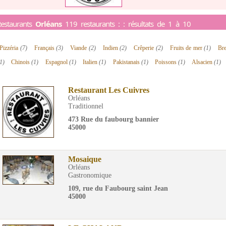
estaurants
Orléans
119 restaurants : : résultats de 1 à 10
Pizzéria
(7)
Français
(3)
Viande
(2)
Indien
(2)
Crêperie
(2)
Fruits de mer
(1)
Br
1)
Chinois
(1)
Espagnol
(1)
Italien
(1)
Pakistanais
(1)
Poissons
(1)
Alsacien
(1)
Restaurant Les Cuivres
Orléans
Traditionnel
473 Rue du faubourg bannier
45000
Mosaique
Orléans
Gastronomique
109, rue du Faubourg saint Jean
45000