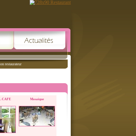
ion restaurateur
 CAFE
Mosaique