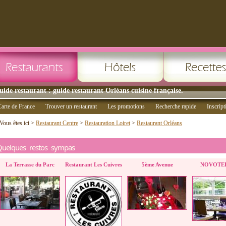
uide restaurant : guide restaurant Orléans cuisine française.
arte de France
Trouver un restaurant
Les promotions
Recherche rapide
Inscript
Vous êtes ici >
Restaurant Centre
>
Restauration Loiret
>
Restaurant Orléans
Quelques restos sympas
La Terrasse du Parc
Restaurant Les Cuivres
5ème Avenue
NOVOTEL