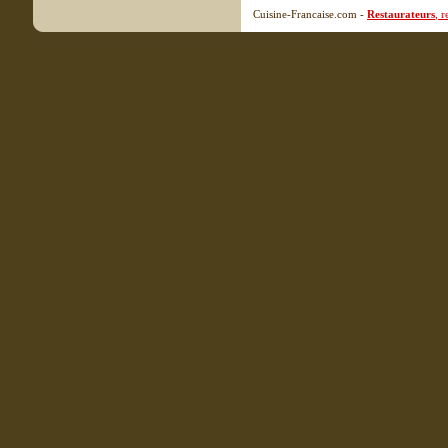
Cuisine-Francaise.com -
Restaurateurs
, 