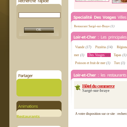
Recherche rapide
Specialité Des Vosges
Villes
Restaurant Sargé-sur-Braye
(1)
Loir-et-Cher
: Les principales 
Viande
(17)
Pizzéria
(14)
Région
mer
(1)
Des Vosges
(1)
Tapas
(1)
Poisson et fruit de mer
(1)
Turc
(1)
Loir-et-Cher
: les restaurant
Partager
Hôtel du commerce
Sargé-sur-braye
Animations
A votre disposition sur ce site : recher
Restaurants