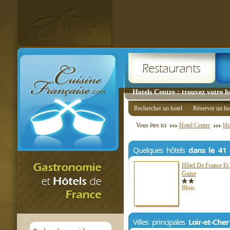
Hotels Centre : trouvez votre h
Rechercher un hotel
Réserver un ho
Vous êtes ici
Hotel Centre
Ho
Quelques hôtels
dans le 41
Hôtel De France Et
Guise
Blois
Villes principales
Loir-et-Cher