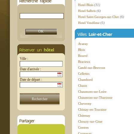
Recherche rapide
Hotel Blois
(31)
Hotel Salbris
(6)
Hotel Saint-Georges-sur-Cher
(6)
Hotel Vendôme
(5)
Villes
Loir-et-Cher
Avaray
Réserver un
hôtel
Blois
Bourré
Ville :
Bracieux
Candé-sur-Beuvron
Date d'arrivée :
Cellettes
Date de départ :
Chambord
Chaon
Chaumont-sur-Loire
Chaumont-sur-Tharonne
Cheverny
Chissay-en-Touraine
Chitenay
Partager
Chouzy-sur-Cisse
Contres
Cormeray