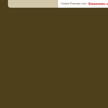
Cuisine-Francaise.com -
Restaurateurs
, 