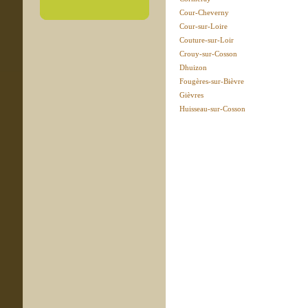
Cour-Cheverny
Cour-sur-Loire
Couture-sur-Loir
Crouy-sur-Cosson
Dhuizon
Fougères-sur-Bièvre
Gièvres
Huisseau-sur-Cosson