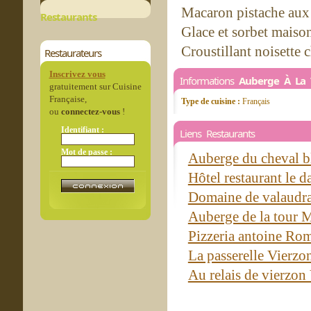
Macaron pistache aux 
Restaurants
Glace et sorbet maiso
Croustillant noisette c
Restaurateurs
Inscrivez vous
Informations
Auberge À La 
gratuitement sur Cuisine
Française,
Type de cuisine :
Français
ou
connectez-vous
!
Identifiant :
Liens Restaurants
Mot de passe :
Auberge du cheval bl
Hôtel restaurant le 
Domaine de valaudra
Auberge de la tour 
Pizzeria antoine Ro
La passerelle Vierzo
Au relais de vierzon