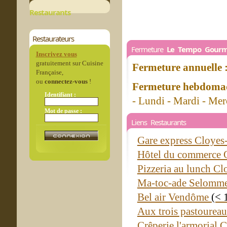
Restaurants
Restaurateurs
Fermeture
Le Tempo Gour
Inscrivez vous
gratuitement sur Cuisine
Fermeture annuelle 
Française,
ou
connectez-vous
!
Fermeture hebdomad
Identifiant :
- Lundi - Mardi - Me
Mot de passe :
Liens Restaurants
Gare express Cloyes-
Hôtel du commerce
Pizzeria au lunch Cl
Ma-toc-ade Selomm
Bel air Vendôme
(< 
Aux trois pastoure
Crêperie l'armorial