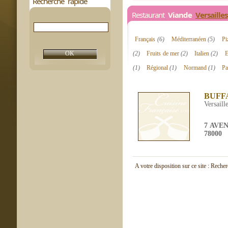
Recherche rapide
Restaurant
Viande
Versailles
Français
(6)
Méditerranéen
(5)
Pi
(2)
Fruits de mer
(2)
Italien
(2)
E
(1)
Régional
(1)
Normand
(1)
Pa
BUFF
Versaill
7 AVE
78000
A votre disposition sur ce site : Reche