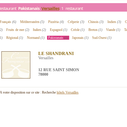
Restaurant
Pakistanais
Versailles
1 restaurant
Français
(6)
Méditerranéen
(5)
Pizzéria
(4)
Crêperie
(3)
Chinois
(3)
Indien
(3)
O
2)
Fruits de mer
(2)
Italien
(2)
Espagnol
(1)
Créole
(1)
Breton
(1)
Viande
(1)
T
1)
Régional
(1)
Normand
(1)
Pakistanais
(1)
Japonais
(1)
Sud-Ouest
(1)
LE SHANDRANI
Versailles
12 RUE SAINT SIMON
78000
A votre disposition sur ce site : Recherche
hôtels Versailles