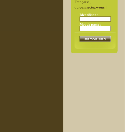
Française,
ou
connectez-vous
!
Identifiant :
Mot de passe :