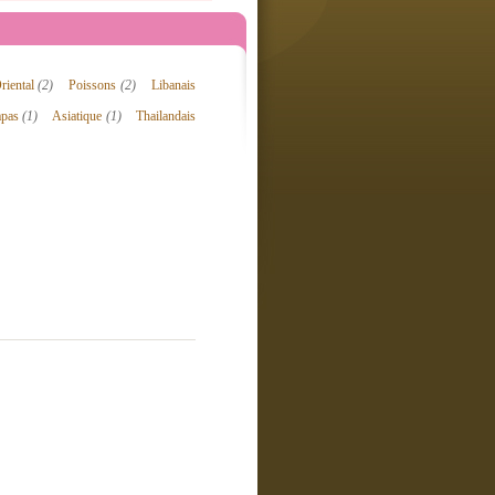
riental
(2)
Poissons
(2)
Libanais
apas
(1)
Asiatique
(1)
Thailandais