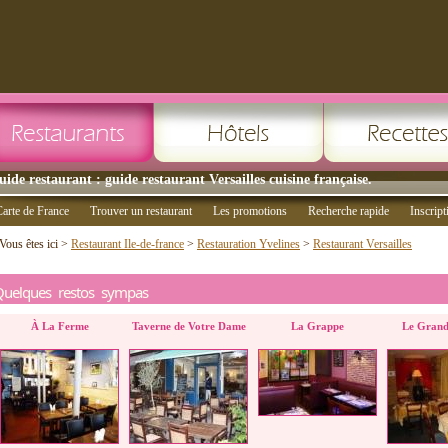
uide restaurant : guide restaurant Versailles cuisine française.
arte de France
Trouver un restaurant
Les promotions
Recherche rapide
Inscript
Vous êtes ici >
Restaurant Ile-de-france
>
Restauration Yvelines
>
Restaurant Versailles
Quelques restos sympas
À La Ferme
Taverne de Votre Dame
La Grappe
Le Grand