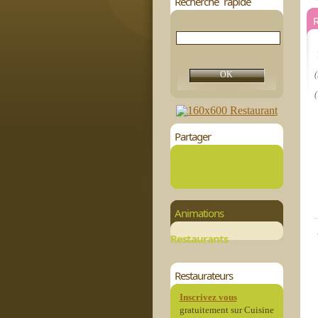
Recherche rapide
(
(
Partager
Animations
Restaurants
Restaurateurs
Inscrivez vous
gratuitement sur Cuisine