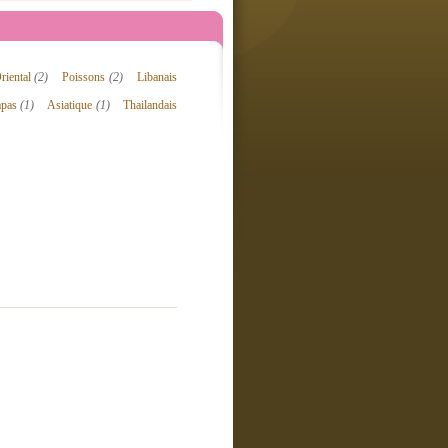
riental
(2)
Poissons
(2)
Libanais
apas
(1)
Asiatique
(1)
Thailandais