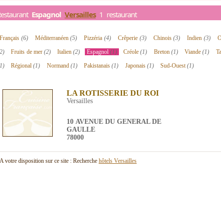
Restaurant
Espagnol
Versailles
1 restaurant
Français
(6)
Méditerranéen
(5)
Pizzéria
(4)
Crêperie
(3)
Chinois
(3)
Indien
(3)
O
2)
Fruits de mer
(2)
Italien
(2)
Espagnol
(1)
Créole
(1)
Breton
(1)
Viande
(1)
T
1)
Régional
(1)
Normand
(1)
Pakistanais
(1)
Japonais
(1)
Sud-Ouest
(1)
LA ROTISSERIE DU ROI
Versailles
10 AVENUE DU GENERAL DE
GAULLE
78000
A votre disposition sur ce site : Recherche
hôtels Versailles