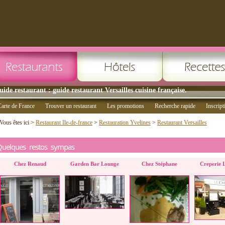
uide restaurant : guide restaurant Versailles cuisine française.
arte de France
Trouver un restaurant
Les promotions
Recherche rapide
Inscript
Vous êtes ici >
Restaurant Ile-de-france
>
Restauration Yvelines
>
Restaurant Versailles
Quelques restos sympas
Chez Renaud
Garden Bar Lounge
Chez Stéphane
Creperie 